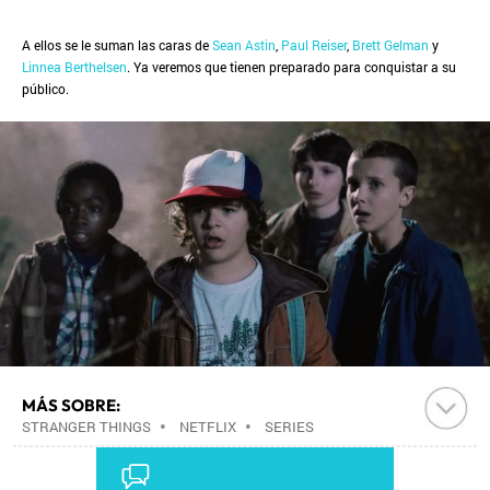
A ellos se le suman las caras de
Sean Astin
,
Paul Reiser
,
Brett Gelman
y
Linnea Berthelsen
. Ya veremos que tienen preparado para conquistar a su
público.
MÁS SOBRE:
STRANGER THINGS
•
NETFLIX
•
SERIES
AMERICANAS
•
SERIES CIENCIA FICCIÓN
•
PLATAFORMAS DIGITALES
•
GÉNEROS SERIES
•