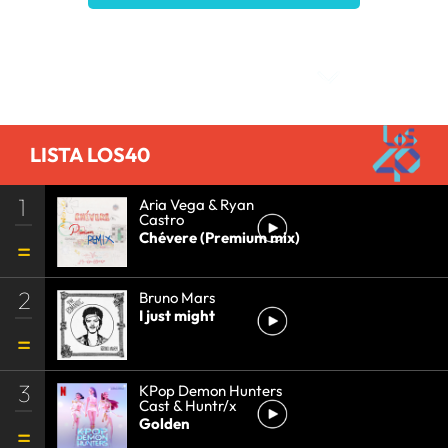
TELEVISIÓN IP
•
SERIES TELEVISIÓN
•
INTERNET
•
PROGRAMA TELEVISIÓN
•
EMPRESAS
•
Comentarios
PROGRAMACIÓN
•
TELEVISIÓN
•
MEDIOS
COMUNICACIÓN
•
ECONOMÍA
•
TELECOMUNICACIONES
•
COMUNICACIONES
•
COMUNICACIÓN
•
LISTA LOS40
1
Aria Vega & Ryan
Castro
Chévere (Premium mix)
2
Bruno Mars
I just might
3
KPop Demon Hunters
Cast & Huntr/x
Golden