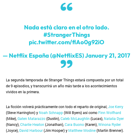
Nada está claro en el otro lado.
#StrangerThings
pic.twitter.com/flAo0g92iO
— Netflix España (@NetflixES)
January 21, 2017
La segunda temporada de Stranger Things estará compuesta por un total
de 9 episodios, y transcurrirá un año más tarde a los acontecimientos
vividos en la primera.
La ficción volverá prácticamente con todo el reparto de original,
Joe Kerry
(Steve Harrington) y
Noah Schnapp
(Will Byers) así como
Finn Wolfhard
(Mike),
Gaten Matarazzo
(Dustin),
Caleb McLaughlin
(Lucas),
Natalia Dyer
(Nancy),
Charlie Heaton
(Jonathan),
Cara Buono
(Karen),
Winona Ryder
(Joyce),
David Harbour
(Jim Hooper) y
Matthew Modine
(Martin Brenner).