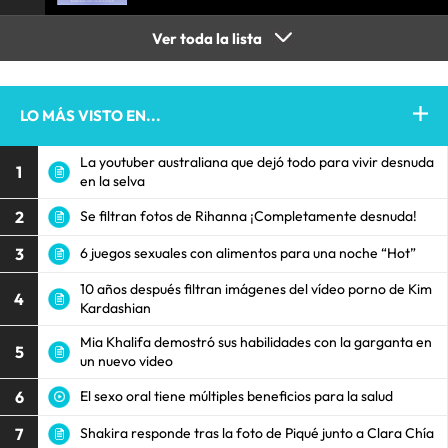
Ver toda la lista
LO MÁS VISTO EN...
La youtuber australiana que dejó todo para vivir desnuda
1
en la selva
2
Se filtran fotos de Rihanna ¡Completamente desnuda!
3
6 juegos sexuales con alimentos para una noche “Hot”
10 años después filtran imágenes del vídeo porno de Kim
4
Kardashian
Mia Khalifa demostró sus habilidades con la garganta en
5
un nuevo video
6
El sexo oral tiene múltiples beneficios para la salud
7
Shakira responde tras la foto de Piqué junto a Clara Chía