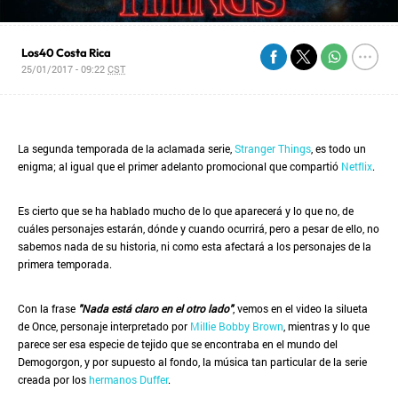
Los40 Costa Rica
25/01/2017 - 09:22
CST
La segunda temporada de la aclamada serie,
Stranger Things
, es todo un
enigma; al igual que el primer adelanto promocional que compartió
Netflix
.
Es cierto que se ha hablado mucho de lo que aparecerá y lo que no, de
cuáles personajes estarán, dónde y cuando ocurrirá, pero a pesar de ello, no
sabemos nada de su historia, ni como esta afectará a los personajes de la
primera temporada.
Con la frase
"Nada está claro en el otro lado"
, vemos en el video la silueta
de Once, personaje interpretado por
Millie Bobby Brown
, mientras y lo que
parece ser esa especie de tejido que se encontraba en el mundo del
Demogorgon, y por supuesto al fondo, la música tan particular de la serie
creada por los
hermanos Duffer
.