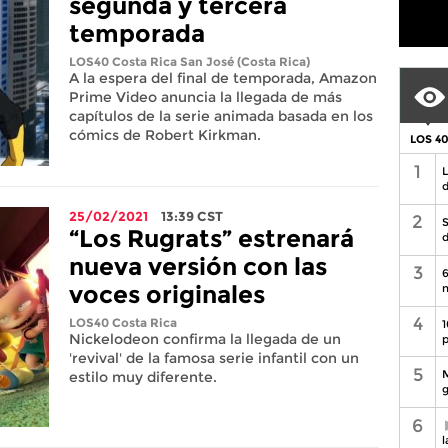
segunda y tercera
temporada
LOS40 Costa Rica
San José (Costa Rica)
A la espera del final de temporada, Amazon
Prime Video anuncia la llegada de más
capítulos de la serie animada basada en los
cómics de Robert Kirkman.
LOS 4
1
L
d
25/02/2021
13:39
CST
2
S
“Los Rugrats” estrenará
d
nueva versión con las
3
6
voces originales
n
4
LOS40 Costa Rica
1
Nickelodeon confirma la llegada de un
p
'revival' de la famosa serie infantil con un
5
M
estilo muy diferente.
g
6
l