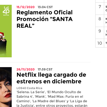
7
S
15/12/2020
13:04
CST
C
Reglamento Oficial
Promoción “SANTA
8
M
H
REAL”
9
h
10
T
26/11/2020
17:39
CST
Netflix llega cargado de
estrenos en diciembre
LOS40 Costa Rica
'Selena: La Serie', 'El Mundo Oculto de
Sabrina 4', 'Mank', 'Mad Max: Furia en el
Camino', 'La Madre del Blues' y 'La Liga de
la Justicia', entre otros proyectos, estarán