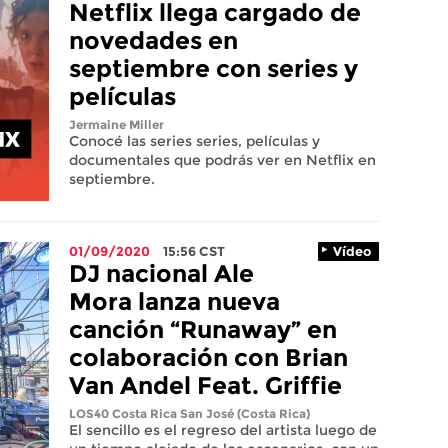
Netflix llega cargado de
novedades en
septiembre con series y
películas
Jermaine Miller
Conocé las series series, películas y
documentales que podrás ver en Netflix en
septiembre.
01/09/2020
15:56
CST
Vídeo
DJ nacional Ale
Mora lanza nueva
canción “Runaway” en
colaboración con Brian
Van Andel Feat. Griffie
LOS40 Costa Rica
San José (Costa Rica)
El sencillo es el regreso del artista luego de