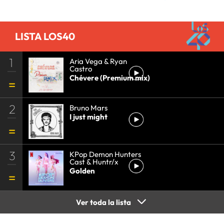
LISTA LOS40
1
Aria Vega & Ryan
Castro
Chévere (Premium mix)
2
Bruno Mars
I just might
3
KPop Demon Hunters
Cast & Huntr/x
Golden
Ver toda la lista