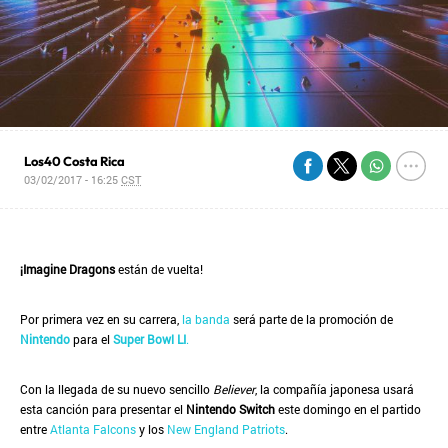
Los40 Costa Rica
03/02/2017 - 16:25
CST
¡Imagine Dragons
están de vuelta!
Por primera vez en su carrera,
la banda
será parte de la promoción de
Nintendo
para el
Super Bowl LI
.
Con la llegada de su nuevo sencillo
Believer
, la compañía japonesa usará
esta canción para presentar el
Nintendo Switch
este domingo en el partido
entre
Atlanta Falcons
y los
New England Patriots
.