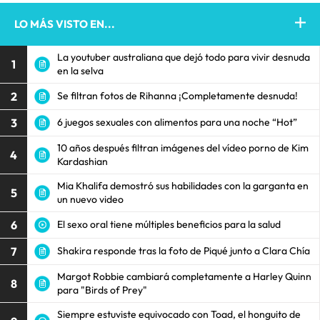
LO MÁS VISTO EN...
La youtuber australiana que dejó todo para vivir desnuda
1
en la selva
2
Se filtran fotos de Rihanna ¡Completamente desnuda!
3
6 juegos sexuales con alimentos para una noche “Hot”
10 años después filtran imágenes del vídeo porno de Kim
4
Kardashian
Mia Khalifa demostró sus habilidades con la garganta en
5
un nuevo video
6
El sexo oral tiene múltiples beneficios para la salud
7
Shakira responde tras la foto de Piqué junto a Clara Chía
Margot Robbie cambiará completamente a Harley Quinn
8
para "Birds of Prey"
Siempre estuviste equivocado con Toad, el honguito de