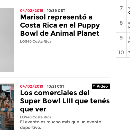
7
S
04/02/2019
10:39
CST
C
Marisol representó a
8
M
Costa Rica en el Puppy
H
Bowl de Animal Planet
9
LOS40 Costa Rica
h
10
T
04/02/2019
10:21
CST
Vídeo
Los comerciales del
Super Bowl LIII que tenés
que ver
LOS40 Costa Rica
El evento es mucho más que un evento
deportivo.