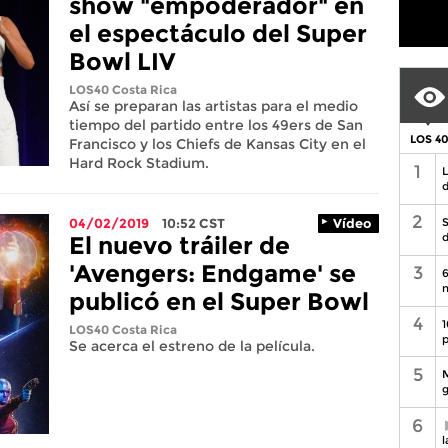
show "empoderador" en
el espectáculo del Super
Bowl LIV
LOS40 Costa Rica
Así se preparan las artistas para el medio
tiempo del partido entre los 49ers de San
LOS 4
Francisco y los Chiefs de Kansas City en el
Hard Rock Stadium.
1
L
d
2
04/02/2019
10:52
CST
Vídeo
S
d
El nuevo tráiler de
'Avengers: Endgame' se
3
6
n
publicó en el Super Bowl
4
1
LOS40 Costa Rica
p
Se acerca el estreno de la película.
5
M
g
6
l