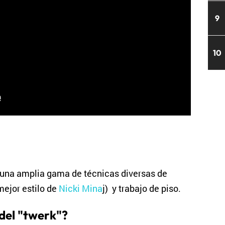
9
10
 una amplia gama de técnicas diversas de
mejor estilo de
Nicki Mina
j) y trabajo de piso.
 del "twerk"?