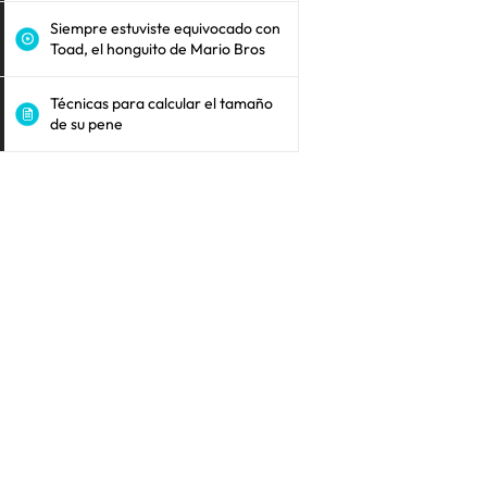
Siempre estuviste equivocado con
Toad, el honguito de Mario Bros
Técnicas para calcular el tamaño
de su pene