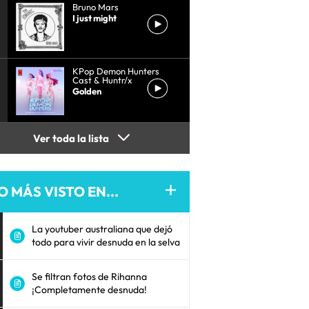
Bruno Mars
I just might
KPop Demon Hunters
Cast & Huntr/x
Golden
Ver toda la lista
O MÁS VISTO EN...
La youtuber australiana que dejó
todo para vivir desnuda en la selva
Se filtran fotos de Rihanna
¡Completamente desnuda!