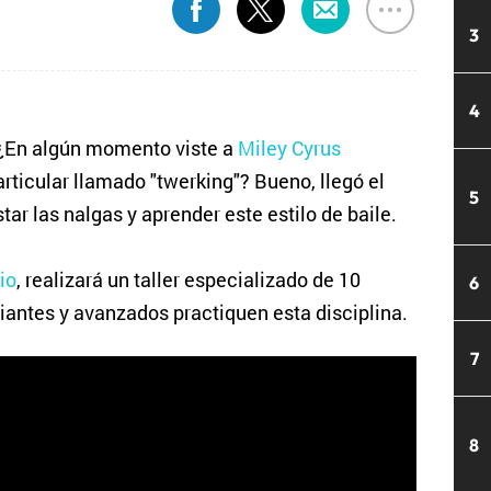
3
4
En algún momento viste a
Miley Cyrus
rticular llamado "twerking"? Bueno, llegó el
5
tar las nalgas y aprender este estilo de baile.
io
, realizará un taller especializado de 10
6
piantes y avanzados practiquen esta disciplina.
7
8