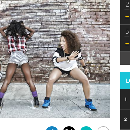
2
3
L
1
2