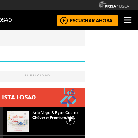
OS40
ESCUCHAR AHORA
LISTA LOS40
Aria Vega & Ryan Castro
Chévere (Premium mix)