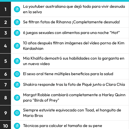
La youtuber australiana que dejó todo para vivir desnuda
1
en la selva
2
Se filtran fotos de Rihanna ¡Completamente desnuda!
3
6 juegos sexuales con alimentos para una noche “Hot”
10 años después filtran imágenes del vídeo porno de Kim
4
Kardashian
Mia Khalifa demostró sus habilidades con la garganta en
5
un nuevo video
6
El sexo oral tiene múltiples beneficios para la salud
7
Shakira responde tras la foto de Piqué junto a Clara Chía
Margot Robbie cambiará completamente a Harley Quinn
8
para "Birds of Prey"
Siempre estuviste equivocado con Toad, el honguito de
9
Mario Bros
10
Técnicas para calcular el tamaño de su pene