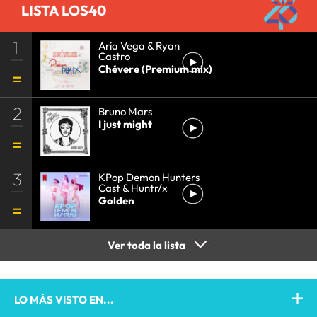
LISTA LOS40
1
Aria Vega & Ryan
Castro
Chévere (Premium mix)
2
Bruno Mars
I just might
3
KPop Demon Hunters
Cast & Huntr/x
Golden
Ver toda la lista
LO MÁS VISTO EN...