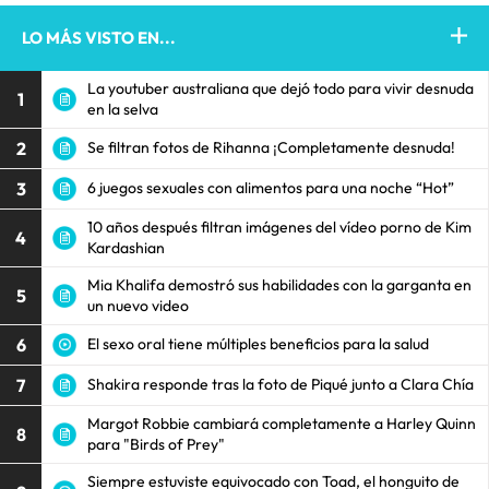
LO MÁS VISTO EN...
La youtuber australiana que dejó todo para vivir desnuda
1
en la selva
2
Se filtran fotos de Rihanna ¡Completamente desnuda!
3
6 juegos sexuales con alimentos para una noche “Hot”
10 años después filtran imágenes del vídeo porno de Kim
4
Kardashian
Mia Khalifa demostró sus habilidades con la garganta en
5
un nuevo video
6
El sexo oral tiene múltiples beneficios para la salud
7
Shakira responde tras la foto de Piqué junto a Clara Chía
Margot Robbie cambiará completamente a Harley Quinn
8
para "Birds of Prey"
Siempre estuviste equivocado con Toad, el honguito de