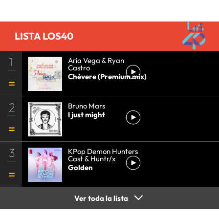
LISTA LOS40
1
Aria Vega & Ryan
Castro
Chévere (Premium mix)
2
Bruno Mars
I just might
3
KPop Demon Hunters
Cast & Huntr/x
Golden
Ver toda la lista