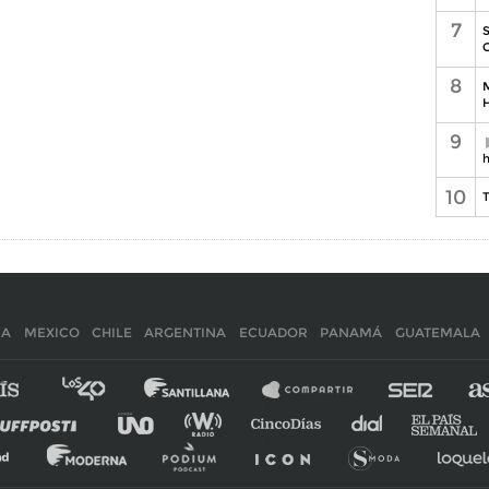
7
S
C
8
M
H
9
h
10
T
IA
MEXICO
CHILE
ARGENTINA
ECUADOR
PANAMÁ
GUATEMALA