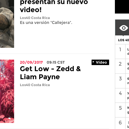
presentan su nuevo
video!
Los40 Costa Rica
Es una versión "Callejera".
LOS 4
1
L
d
20/09/2017
09:15
CST
Vídeo
2
S
Get Low - Zedd &
d
Liam Payne
3
6
n
Los40 Costa Rica
4
1
p
5
M
g
6
l