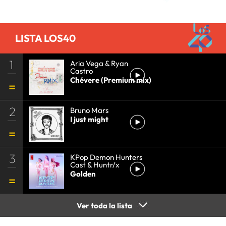
TELEVISIÓN
•
MEDIOS COMUNICACIÓN
•
COMUNICACIÓN
•
LISTA LOS40
1
Aria Vega & Ryan
Castro
Chévere (Premium mix)
2
Bruno Mars
I just might
3
KPop Demon Hunters
Cast & Huntr/x
Golden
Ver toda la lista