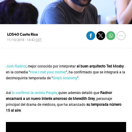
LOS40 Costa Rica
11/10/2018 - 14:42
CST
Josh Radnor
, mejor conocido por interpretar
al buen arquitecto Ted Mosby
en la comedia "
How I met your mother
", ha confirmado que se integrará a la
decimoquinta temporada de "
Grey's Anatomy
".
Así
lo confirmó la revista People
, quien además detalló que
Radnor
encarnará a un nuevo interés amoroso de Meredith Grey
, personaje
principal del drama de médicos, que ha alcanzado
su temporada número
15 al aire
.