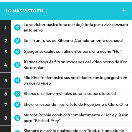
LO MÁS VISTO EN...
La youtuber australiana que dejó todo para vivir desnuda
1
en la selva
2
Se filtran fotos de Rihanna ¡Completamente desnuda!
3
6 juegos sexuales con alimentos para una noche “Hot”
10 años después filtran imágenes del vídeo porno de Kim
4
Kardashian
Mia Khalifa demostró sus habilidades con la garganta en
5
un nuevo video
6
El sexo oral tiene múltiples beneficios para la salud
7
Shakira responde tras la foto de Piqué junto a Clara Chía
Margot Robbie cambiará completamente a Harley Quinn
8
para "Birds of Prey"
Siempre estuviste equivocado con Toad, el honguito de