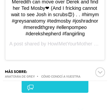
Meredith can move over Derek and find
her Ted Mosby❤ (And I fricking cannot
wait to see Josh in scrubs😍) . . #himym
#greysanatomy #tedmosby #joshradnor
#meredithgrey #ellenpompeo
#derekshepherd #fangirling
A post shared by
HowIMetYourMother FANPAGE
MÁS SOBRE:
ANATOMIA DE GREY
•
CÓMO CONOCÍ A VUESTRA
MADRE
•
SERIES MÉDICOS
•
SERIES
ROMÁNTICAS
•
ABC TELEVISIÓN
•
SERIES
AMERICANAS
•
SERIES DRAMA
•
CBS
•
GÉNEROS SERIES
•
SERIES TELEVISIÓN
•
Comentarios
PROGRAMA TELEVISIÓN
•
PROGRAMACIÓN
•