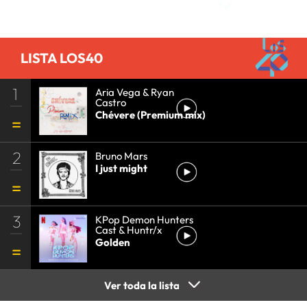
LISTA LOS40
1
Aria Vega & Ryan
Castro
Chévere (Premium mix)
2
Bruno Mars
I just might
3
KPop Demon Hunters
Cast & Huntr/x
Golden
Ver toda la lista