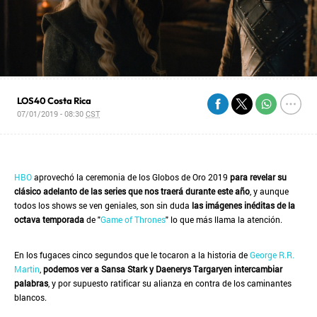
LOS40 Costa Rica
07/01/2019 - 08:30
CST
HBO
aprovechó la ceremonia de los Globos de Oro 2019
para revelar su
clásico adelanto de las series que nos traerá durante este año
, y aunque
todos los shows se ven geniales, son sin duda
las imágenes inéditas de la
octava temporada
de "
Game of Thrones
" lo que más llama la atención.
En los fugaces cinco segundos que le tocaron a la historia de
George R.R.
Martin
,
podemos ver a Sansa Stark y Daenerys Targaryen intercambiar
palabras
, y por supuesto ratificar su alianza en contra de los caminantes
blancos.