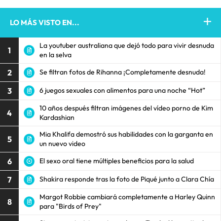
LO MÁS VISTO EN...
La youtuber australiana que dejó todo para vivir desnuda
1
en la selva
2
Se filtran fotos de Rihanna ¡Completamente desnuda!
3
6 juegos sexuales con alimentos para una noche “Hot”
10 años después filtran imágenes del vídeo porno de Kim
4
Kardashian
Mia Khalifa demostró sus habilidades con la garganta en
5
un nuevo video
6
El sexo oral tiene múltiples beneficios para la salud
7
Shakira responde tras la foto de Piqué junto a Clara Chía
Margot Robbie cambiará completamente a Harley Quinn
8
para "Birds of Prey"