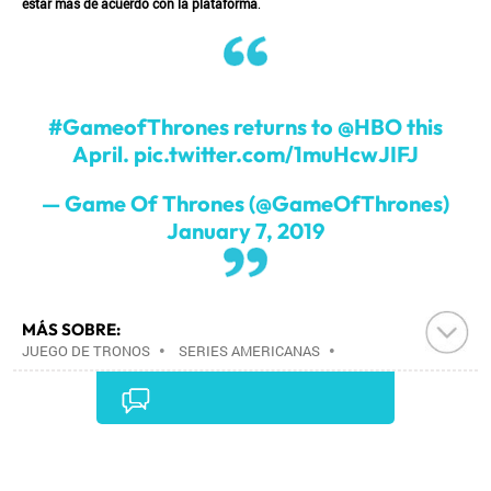
estar más de acuerdo con la plataforma
.
#GameofThrones
returns to
@HBO
this
April.
pic.twitter.com/1muHcwJIFJ
— Game Of Thrones (@GameOfThrones)
January 7, 2019
MÁS SOBRE:
JUEGO DE TRONOS
•
SERIES AMERICANAS
•
SERIES FANTASÍA
•
HBO
•
GÉNEROS SERIES
•
SERIES TELEVISIÓN
•
PROGRAMA TELEVISIÓN
•
PROGRAMACIÓN
•
TELEVISIÓN
•
MEDIOS
COMUNICACIÓN
•
COMUNICACIÓN
•
Comentarios