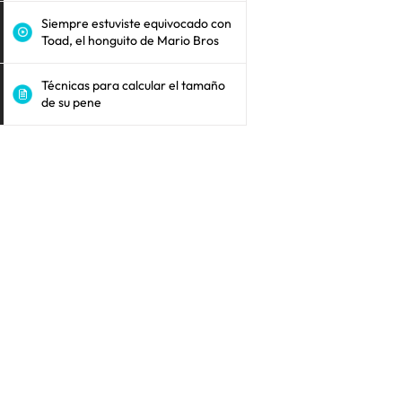
Siempre estuviste equivocado con
Toad, el honguito de Mario Bros
Técnicas para calcular el tamaño
de su pene
Sep, 2019 a las 6:30 PDT