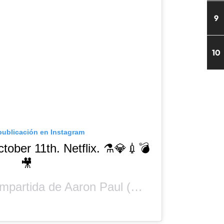
9
10
publicación en Instagram
ctober 11th. Netflix. ⚗️💎💉💣
🎥
ompartida de
Aaron Paul
(@aaronpaul) el
8 