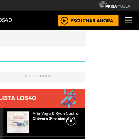
OS40
ESCUCHAR AHORA
LISTA LOS40
Aria Vega & Ryan Castro
Chévere (Premium mix)