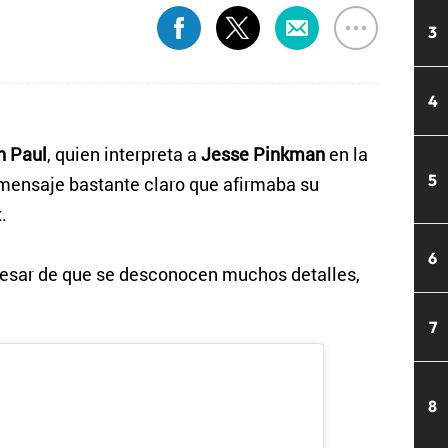
3
4
n Paul
, quien interpreta a
Jesse Pinkman
en la
5
 mensaje bastante claro que afirmaba su
.
6
 pesar de que se desconocen muchos detalles,
7
8