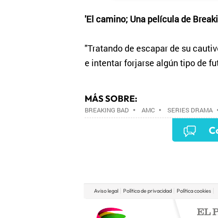
'El camino; Una película de Break
"Tratando de escapar de su cautiv
e intentar forjarse algún tipo de fu
MÁS SOBRE:
BREAKING BAD
•
AMC
•
SERIES DRAMA
SERIES TELEVISIÓN
•
PROGRAMA TELEVIS
Co
MEDIOS COMUNICACIÓN
•
COMUNICACIÓN
Aviso legal
Política de privacidad
Política cookies