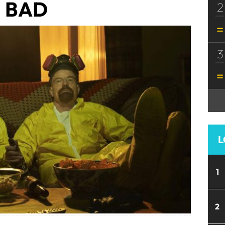
BAD
2
3
L
1
2