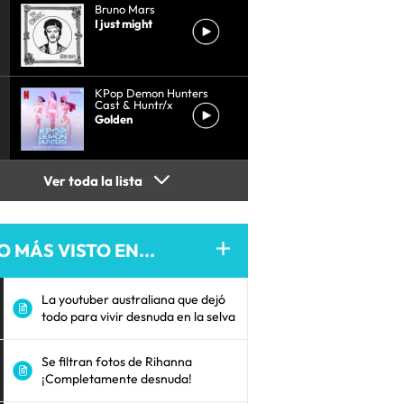
Bruno Mars
I just might
KPop Demon Hunters
Cast & Huntr/x
Golden
Ver toda la lista
O MÁS VISTO EN...
La youtuber australiana que dejó
todo para vivir desnuda en la selva
Se filtran fotos de Rihanna
¡Completamente desnuda!