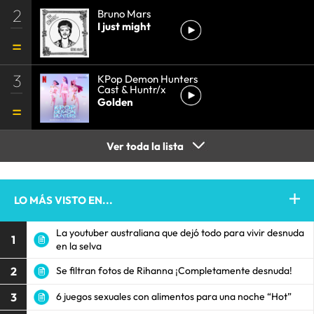
2
Bruno Mars
I just might
3
KPop Demon Hunters
Cast & Huntr/x
Golden
Ver toda la lista
LO MÁS VISTO EN...
La youtuber australiana que dejó todo para vivir desnuda
1
en la selva
2
Se filtran fotos de Rihanna ¡Completamente desnuda!
3
6 juegos sexuales con alimentos para una noche “Hot”