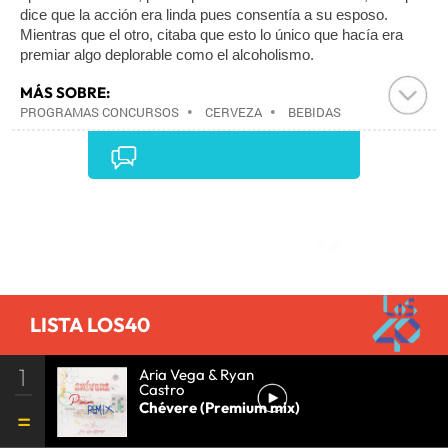
dice que la acción era linda pues consentía a su esposo. 
Mientras que el otro, citaba que esto lo único que hacía era 
premiar algo deplorable como el alcoholismo.
MÁS SOBRE:
PROGRAMAS CONCURSOS
•
CERVEZA
•
BEBIDAS
ALCOHÓLICAS
•
BEBIDAS
•
PROGRAMACIÓN
•
ALIMENTOS
•
MEDIOS COMUNICACIÓN
•
ALIMENTACIÓN
•
COMUNICACIÓN
•
INDUSTRIA
•
Comentarios
LISTA LOS40
1
Aria Vega & Ryan
Castro
Chévere (Premium mix)