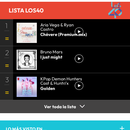
LISTA LOS40
1
Aria Vega & Ryan
Castro
Chévere (Premium mix)
2
Bruno Mars
I just might
3
KPop Demon Hunters
Cast & Huntr/x
Golden
Ver toda la lista
LO MÁS VISTO EN...