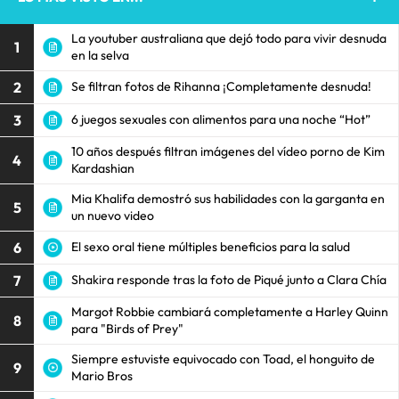
La youtuber australiana que dejó todo para vivir desnuda
1
en la selva
2
Se filtran fotos de Rihanna ¡Completamente desnuda!
3
6 juegos sexuales con alimentos para una noche “Hot”
10 años después filtran imágenes del vídeo porno de Kim
4
Kardashian
Mia Khalifa demostró sus habilidades con la garganta en
5
un nuevo video
6
El sexo oral tiene múltiples beneficios para la salud
7
Shakira responde tras la foto de Piqué junto a Clara Chía
Margot Robbie cambiará completamente a Harley Quinn
8
para "Birds of Prey"
Siempre estuviste equivocado con Toad, el honguito de
9
Mario Bros