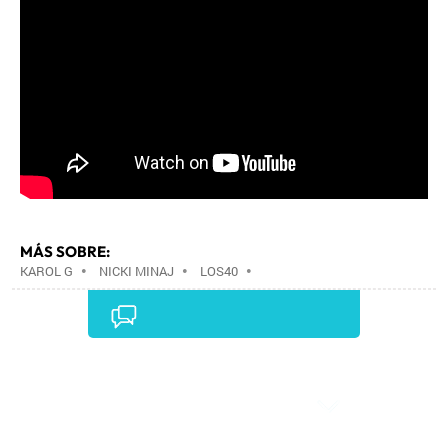
MÁS SOBRE:
KAROL G
•
NICKI MINAJ
•
LOS40
•
Comentarios