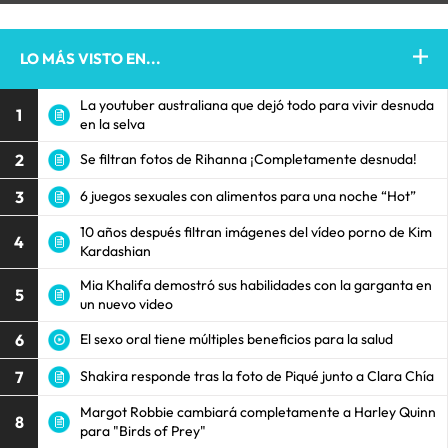
LO MÁS VISTO EN...
La youtuber australiana que dejó todo para vivir desnuda
1
en la selva
2
Se filtran fotos de Rihanna ¡Completamente desnuda!
3
6 juegos sexuales con alimentos para una noche “Hot”
10 años después filtran imágenes del vídeo porno de Kim
4
Kardashian
Mia Khalifa demostró sus habilidades con la garganta en
5
un nuevo video
6
El sexo oral tiene múltiples beneficios para la salud
7
Shakira responde tras la foto de Piqué junto a Clara Chía
Margot Robbie cambiará completamente a Harley Quinn
8
para "Birds of Prey"