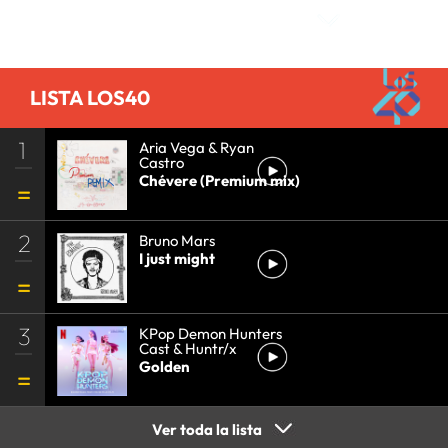
LISTA LOS40
1
Aria Vega & Ryan
Castro
Chévere (Premium mix)
2
Bruno Mars
I just might
3
KPop Demon Hunters
Cast & Huntr/x
Golden
Ver toda la lista