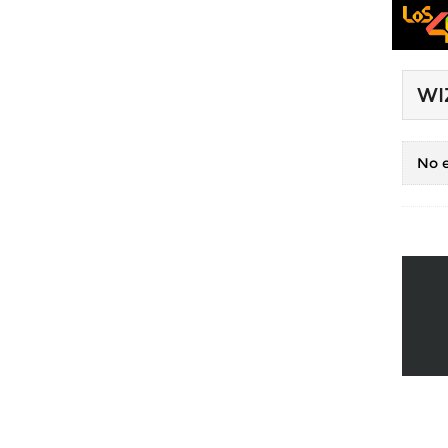
WI
No e