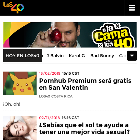
+
HOY EN LOS40
J Balvin
Karol G
Bad Bunny
Camila C
13/02/2019
15:15
CST
Pornhub Premium será gratis
en San Valentin
LOS40 COSTA RICA
¡Oh, oh!
02/11/2018
16:16
CST
¿Sabías que el sol te ayuda a
tener una mejor vida sexual?