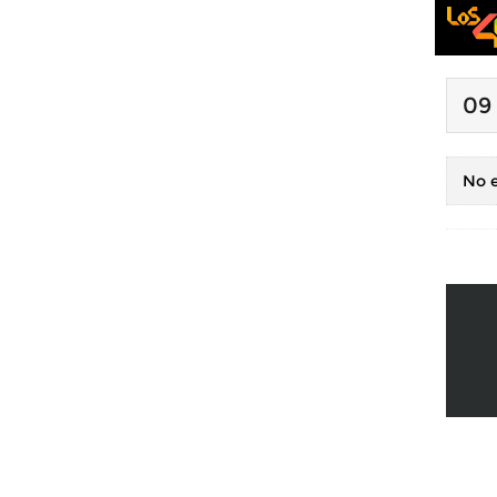
09
No e