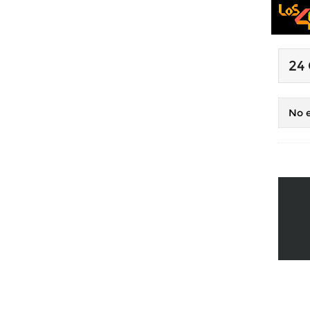
24
No e