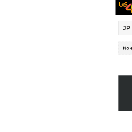
JP
No e