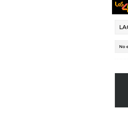
LA
No e