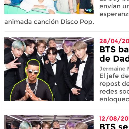
envían u
esperanz
animada canción Disco Pop.
28/04/2
BTS bai
de Da
Jermaine M
El jefe d
repost de
redes so
enloquec
12/08/20
BTS se