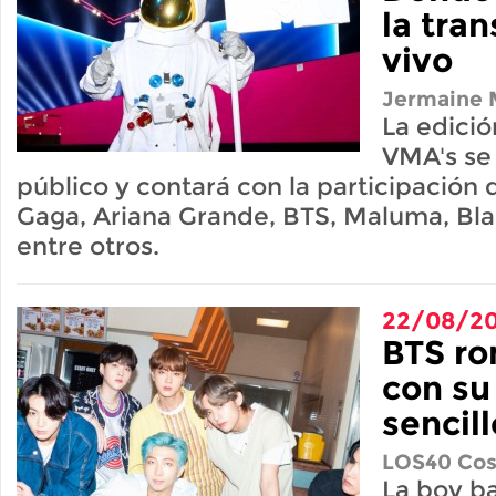
la tra
vivo
Jermaine M
La edici
VMA's se 
público y contará con la participación
Gaga, Ariana Grande, BTS, Maluma, Bla
entre otros.
22/08/2
BTS ro
con su
sencil
LOS40 Cos
La boy b