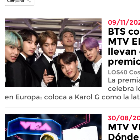
Compartir
09/11/20
BTS co
MTV E
llevan
premi
LOS40 Cos
La premi
celebra 
en Europa; coloca a Karol G como la la
30/08/2
MTV V
Dónde 