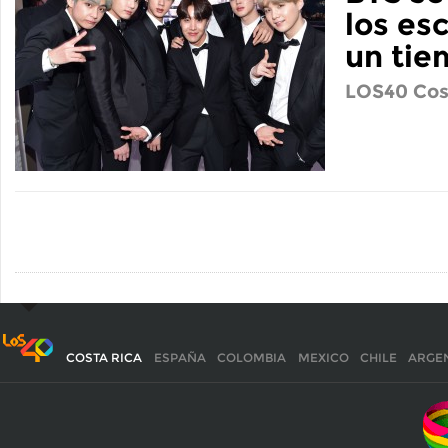
los es
un ti
LOS40 Cos
COSTA RICA
ESPAÑA
COLOMBIA
MEXICO
CHILE
ARGE