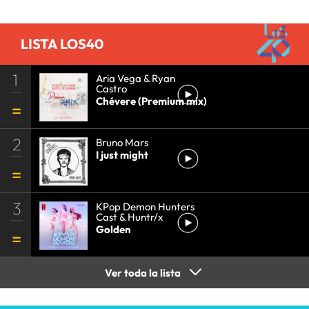
LISTA LOS40
1
Aria Vega & Ryan
Castro
Chévere (Premium mix)
2
Bruno Mars
I just might
3
KPop Demon Hunters
Cast & Huntr/x
Golden
Ver toda la lista