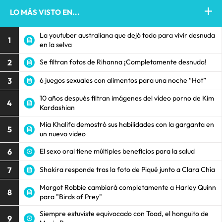
LO MÁS VISTO EN...
La youtuber australiana que dejó todo para vivir desnuda
1
en la selva
2
Se filtran fotos de Rihanna ¡Completamente desnuda!
3
6 juegos sexuales con alimentos para una noche “Hot”
10 años después filtran imágenes del vídeo porno de Kim
4
Kardashian
Mia Khalifa demostró sus habilidades con la garganta en
5
un nuevo video
6
El sexo oral tiene múltiples beneficios para la salud
7
Shakira responde tras la foto de Piqué junto a Clara Chía
Margot Robbie cambiará completamente a Harley Quinn
8
para "Birds of Prey"
Siempre estuviste equivocado con Toad, el honguito de
9