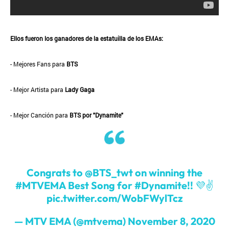
Ellos fueron los ganadores de la estatuilla de los EMAs:
- Mejores Fans para
BTS
- Mejor Artista para
Lady Gaga
- Mejor Canción para
BTS por "Dynamite"
Congrats to
@BTS_twt
on winning the
#MTVEMA
Best Song for
#Dynamite
!! 💜✌
pic.twitter.com/WobFWylTcz
— MTV EMA (@mtvema)
November 8, 2020