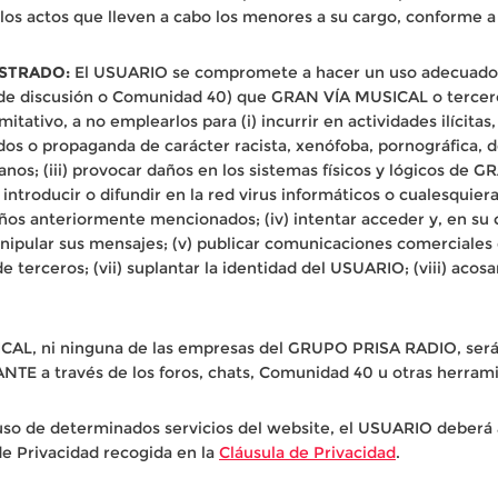
os actos que lleven a cabo los menores a su cargo, conforme a 
ISTRADO:
El USUARIO se compromete a hacer un uso adecuado d
s de discusión o Comunidad 40) que GRAN VÍA MUSICAL o tercero
itativo, a no emplearlos para (i) incurrir en actividades ilícitas,
nidos o propaganda de carácter racista, xenófoba, pornográfica, 
nos; (iii) provocar daños en los sistemas físicos y lógicos de
ntroducir o difundir en la red virus informáticos o cualesquiera
ños anteriormente mencionados; (iv) intentar acceder y, en su ca
pular sus mensajes; (v) publicar comunicaciones comerciales de
 terceros; (vii) suplantar la identidad del USUARIO; (viii) acosa
ICAL, ni ninguna de las empresas del GRUPO PRISA RADIO, será
TE a través de los foros, chats, Comunidad 40 u otras herrami
so de determinados servicios del website, el USUARIO deberá 
 de Privacidad recogida en la
Cláusula de Privacidad
.