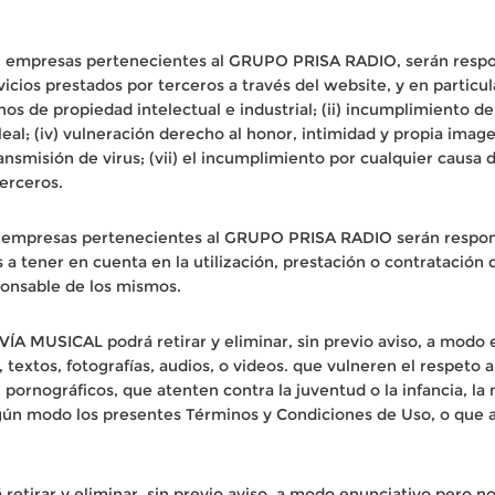
e empresas pertenecientes al GRUPO PRISA RADIO, serán respon
icios prestados por terceros a través del website, y en particul
chos de propiedad intelectual e industrial; (ii) incumplimiento de 
esleal; (iv) vulneración derecho al honor, intimidad y propia imag
ransmisión de virus; (vii) el incumplimiento por cualquier causa 
terceros.
 empresas pertenecientes al GRUPO PRISA RADIO serán respons
a tener en cuenta en la utilización, prestación o contratación d
ponsable de los mismos.
A MUSICAL podrá retirar y eliminar, sin previo aviso, a modo e
textos, fotografías, audios, o videos. que vulneren el respeto a
, pornográficos, que atenten contra la juventud o la infancia, la 
lgún modo los presentes Términos y Condiciones de Uso, o que a
irar y eliminar, sin previo aviso, a modo enunciativo pero no 