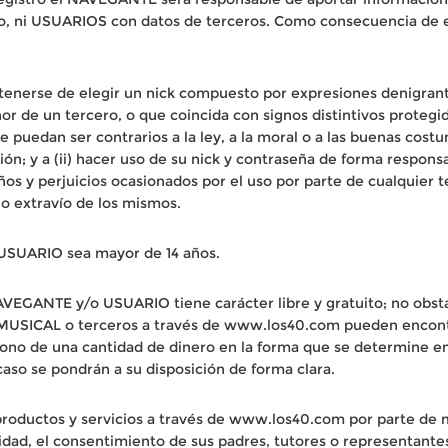
io, ni USUARIOS con datos de terceros. Como consecuencia de 
enerse de elegir un nick compuesto por expresiones denigrante
nor de un tercero, o que coincida con signos distintivos proteg
ue puedan ser contrarios a la ley, a la moral o a las buenas cos
ón; y a (ii) hacer uso de su nick y contraseña de forma responsab
s y perjuicios ocasionados por el uso por parte de cualquier t
 o extravío de los mismos.
l USUARIO sea mayor de 14 años.
AVEGANTE y/o USUARIO tiene carácter libre y gratuito; no obsta
MUSICAL o terceros a través de www.los40.com pueden encontra
abono de una cantidad de dinero en la forma que se determine 
caso se pondrán a su disposición de forma clara.
productos y servicios a través de www.los40.com por parte de
ad, el consentimiento de sus padres, tutores o representantes 