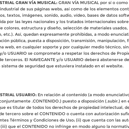
STRIAL GRAN VÍA MUSICAL:
GRAN VÍA MUSICAL por sí o como ces
industrial de sus páginas webs, así como de los elementos cont
cos, textos, imágenes, sonido, audio, vídeo, bases de datos soft
a por las leyes nacionales y los tratados internacionales sobre 
e colores, estructura y diseño, selección de materiales usado
, etc.). Así, quedan expresamente prohibidas, a modo enunciativ
ión pública, puesta a disposición, transmisión, manipulación, f
na web, en cualquier soporte y por cualquier medio técnico, sin 
 USUARIO se compromete a respetar los derechos de Propieda
de terceros. El NAVEGANTE y/o USUARIO deberá abstenerse de s
o sistema de seguridad que estuviera instalado en el website.
USTRIAL USUARIO:
En relación al contenido (a modo enunciativo 
, conjuntamente .CONTENIDO.) puesto a disposición (.subir.) en
 es titular de todos los derechos de propiedad intelectual, d
de tercero sobre el CONTENIDO o cuenta con autorización sufic
tes Términos y Condiciones de Uso; (ii) que cuenta con las aut
iii) que el CONTENIDO no infringe en modo alguno la normativ