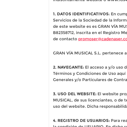
1. DATOS IDENTIFICATIVOS
: En cump
Servicios de la Sociedad de la Inform
de este website es es GRAN VÍA MUSI
B82358712, inscrita en el Registro Me
de contacto
promoser@cadenaser.c
GRAN VÍA MUSICAL S.L. pertenece a
2. NAVEGANTE:
El acceso a y/o uso 
Términos y Condiciones de Uso aquí 
Generales y/o Particulares de Contr
3. USO DEL WEBSITE:
El website pro
MUSICAL, de sus licenciantes, o de 
uso del website. Dicha responsabilid
4. REGISTRO DE USUARIOS:
Para rea
la condición de USUARIO. En dicho r