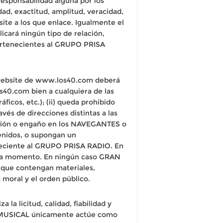
sponsabilidad alguna por los
idad, exactitud, amplitud, veracidad,
ite a los que enlace. Igualmente el
cará ningún tipo de relación,
pertenecientes al GRUPO PRISA
 website de www.los40.com deberá
los40.com bien a cualquiera de las
áficos, etc.); (ii) queda prohibido
és de direcciones distintas a las
fusión o engaño en los NAVEGANTES o
enidos, o supongan un
neciente al GRUPO PRISA RADIO. En
 cada momento. En ningún caso GRAN
 que contengan materiales,
 moral y el orden público.
a licitud, calidad, fiabilidad y
ÍA MUSICAL únicamente actúe como