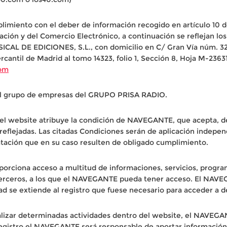
limiento con el deber de información recogido en artículo 10 de
ación y del Comercio Electrónico, a continuación se reflejan los
CAL DE EDICIONES, S.L., con domicilio en C/ Gran Vía núm. 32,
rcantil de Madrid al tomo 14323, folio 1, Sección 8, Hoja M-23631
om
l grupo de empresas del GRUPO PRISA RADIO.
del website atribuye la condición de NAVEGANTE, que acepta, de
reflejadas. Las citadas Condiciones serán de aplicación indep
atación que en su caso resulten de obligado cumplimiento.
porciona acceso a multitud de informaciones, servicios, progra
terceros, a los que el NAVEGANTE pueda tener acceso. El NAVE
ad se extiende al registro que fuese necesario para acceder a 
lizar determinadas actividades dentro del website, el NAVEGA
egistro el NAVEGANTE será responsable de aportar información