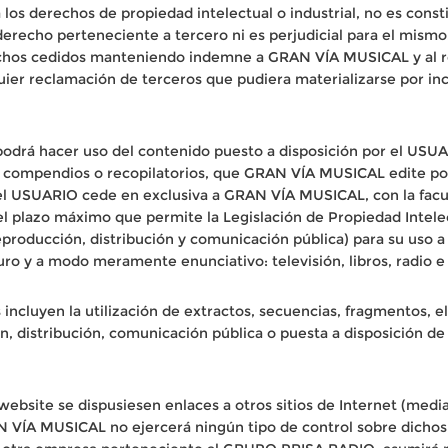
los derechos de propiedad intelectual o industrial, no es consti
o derecho perteneciente a tercero ni es perjudicial para el m
erechos cedidos manteniendo indemne a GRAN VÍA MUSICAL y al 
er reclamación de terceros que pudiera materializarse por in
á hacer uso del contenido puesto a disposición por el USUARI
 compendios o recopilatorios, que GRAN VÍA MUSICAL edite por s
 el USUARIO cede en exclusiva a GRAN VÍA MUSICAL, con la facu
el plazo máximo que permite la Legislación de Propiedad Intele
producción, distribución y comunicación pública) para su uso a
uro y a modo meramente enunciativo: televisión, libros, radio e 
incluyen la utilización de extractos, secuencias, fragmentos, 
 distribución, comunicación pública o puesta a disposición de
website se dispusiesen enlaces a otros sitios de Internet (median
N VÍA MUSICAL no ejercerá ningún tipo de control sobre dichos 