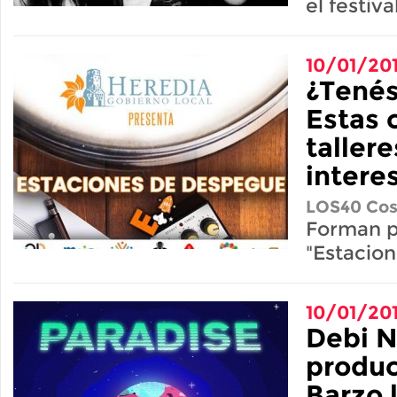
el festival
10/01/20
¿Tenés
Estas 
tallere
intere
LOS40 Cos
Forman p
"Estacio
10/01/20
Debi N
produc
Barzo 