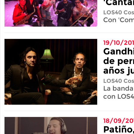
'Canta
LOS40 Cos
Con 'Com
19/10/20
Gandhi
de pe
años j
LOS40 Cos
La banda
con LOS4
18/09/20
Patiño,