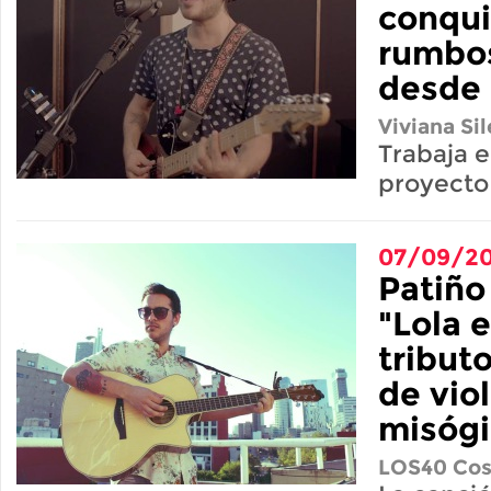
conqui
rumbo
desde
Viviana Sil
Trabaja 
proyecto
07/09/20
Patiño
"Lola e
tribut
de vio
misóg
LOS40 Cos