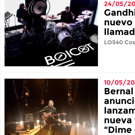
24/05/20
Gandhi
nuevo 
llamad
LOS40 Cos
10/05/20
Bernal
anunci
lanzam
nueva 
“Dime