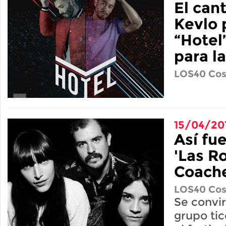
El can
Kevlo 
“Hotel
para la
LOS40 Cos
15/04/20
Así fu
'Las R
Coache
LOS40 Cos
Se convir
grupo tic