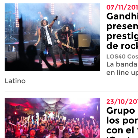
07/11/20
Gandhi
presen
prestig
de roc
LOS40 Cos
La banda
en line up
Latino
23/10/20
Grupo 
los po
con el