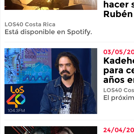
hacer s
Rubén
LOS40 Costa Rica
Está disponible en Spotify.
03/05/20
Kadeho
para c
años e
LOS40 Cos
El próxi
24/04/20