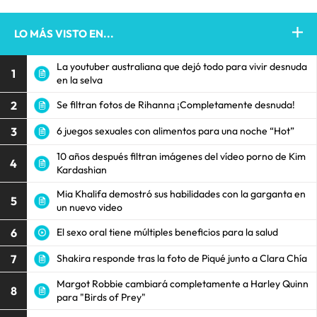
LO MÁS VISTO EN...
La youtuber australiana que dejó todo para vivir desnuda
1
en la selva
2
Se filtran fotos de Rihanna ¡Completamente desnuda!
3
6 juegos sexuales con alimentos para una noche “Hot”
10 años después filtran imágenes del vídeo porno de Kim
4
Kardashian
Mia Khalifa demostró sus habilidades con la garganta en
5
un nuevo video
6
El sexo oral tiene múltiples beneficios para la salud
7
Shakira responde tras la foto de Piqué junto a Clara Chía
Margot Robbie cambiará completamente a Harley Quinn
8
para "Birds of Prey"