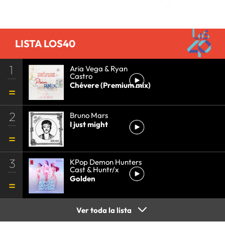
COMUNICACIÓN
•
SAGAS CINE
•
PELÍCULAS
•
CINE
•
LISTA LOS40
1
Aria Vega & Ryan
Castro
Chévere (Premium mix)
2
Bruno Mars
I just might
3
KPop Demon Hunters
Cast & Huntr/x
Golden
Ver toda la lista