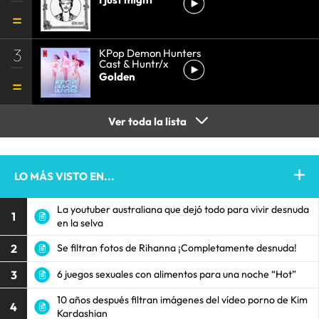
3
KPop Demon Hunters
Cast & Huntr/x
Golden
Ver toda la lista
LO MÁS VISTO EN...
La youtuber australiana que dejó todo para vivir desnuda
1
en la selva
2
Se filtran fotos de Rihanna ¡Completamente desnuda!
3
6 juegos sexuales con alimentos para una noche “Hot”
10 años después filtran imágenes del vídeo porno de Kim
4
Kardashian