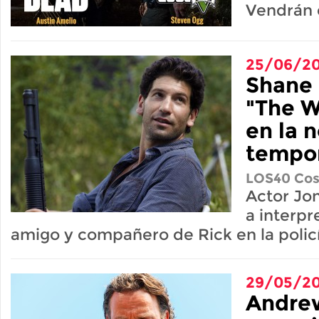
Vendrán e
25/06/20
Shane 
"The W
en la 
tempo
LOS40 Cos
Actor Jon
a interpr
amigo y compañero de Rick en la polic
29/05/20
Andrew