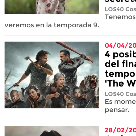
LOS40 Cos
Tenemos 
veremos en la temporada 9.
04/04/20
4 posi
del fin
tempo
'The W
LOS40 Cos
Es momen
pensar.
28/02/20