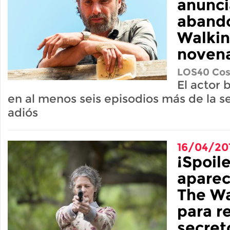
anunci
aband
Walkin
noven
LOS40 Cos
El actor 
en al menos seis episodios más de la se
adiós
16/04/20
¡Spoile
aparec
The Wa
para r
secret