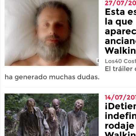
27/07/20
Esta e
la que
apare
ancian
Walki
Los40 Cost
El tráile
ha generado muchas dudas.
14/07/20
¡Detie
indefi
rodaje
Walkin