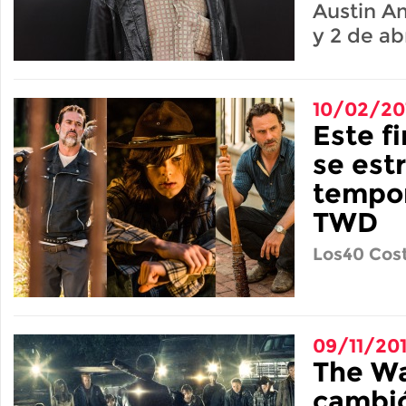
Austin Am
y 2 de abr
10/02/20
Este f
se est
tempor
TWD
Los40 Cost
09/11/20
The W
cambió