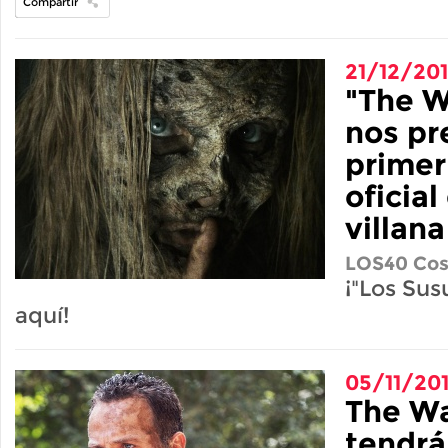
Compartir
21/12/20
"The W
nos pr
primer
oficia
villana
LOS40 Cos
¡"Los Sus
aquí!
05/11/20
The W
tendrá