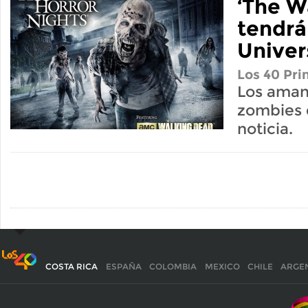
‘The W
tendrá
Univer
Los 40 Pri
Los aman
zombies 
noticia.
COSTA RICA
ESPAÑA
COLOMBIA
MEXICO
CHILE
ARGE