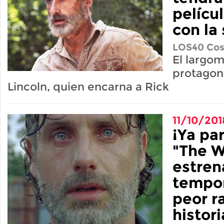
pelícu
con la 
LOS40 Cos
El largom
protagon
Lincoln, quien encarna a Rick
11/10/201
¡Ya pa
"The W
estren
tempor
peor r
histori