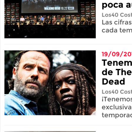
poca a
Los40 Cost
Las cifra
cada tem
19/09/20
Tenem
de The
Dead
Los40 Cost
¡Tenemos 
exclusiva
tempora