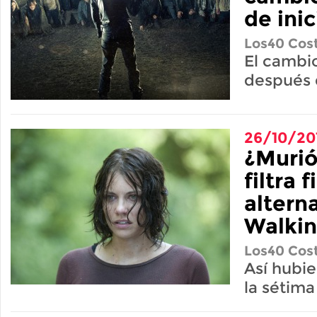
de inic
Los40 Cost
El cambio
después 
26/10/20
¿Murió
filtra f
altern
Walki
Los40 Cost
Así hubie
la sétim