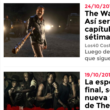
24/10/20
The Wa
Así se
capítul
sétim
Los40 Cost
Luego del
que sigu
19/10/20
La esp
final, 
nueva
de The