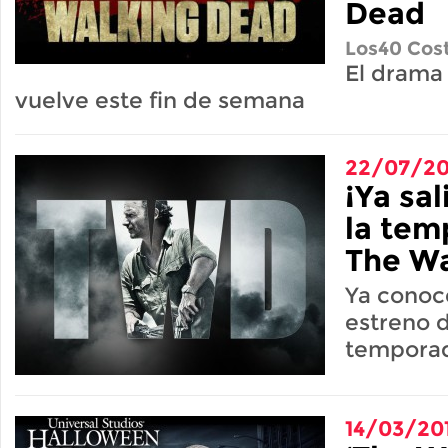
Dead
Los40 Cost
El drama
vuelve este fin de semana
22/07/20
¡Ya sal
la tem
The Wa
Ya conoc
estreno 
tempora
14/03/20