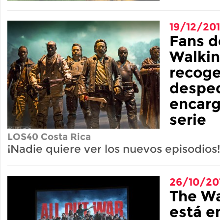
19/12/20
Fans d
Walkin
recoge
desped
encarg
serie
LOS40 Costa Rica
¡Nadie quiere ver los nuevos episodios!
26/10/20
The W
está en