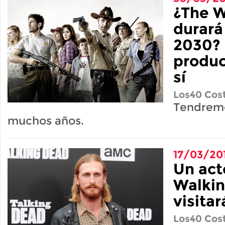
¿The W
durará
2030? 
produc
sí
Los40 Cost
Tendremo
muchos años.
17/03/20
Un act
Walkin
visitar
Los40 Cost