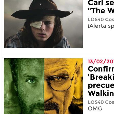
Carl s
"The W
LOS40 Cos
¡Alerta sp
13/02/20
Confir
'Break
precue
Walkin
LOS40 Cos
OMG