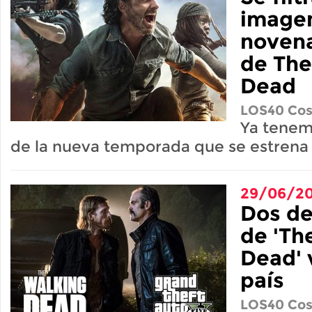
imagen
noven
de The
Dead
LOS40 Cos
Ya tenemo
de la nueva temporada que se estrena
29/06/20
Dos de
de 'Th
Dead' v
país
LOS40 Cos