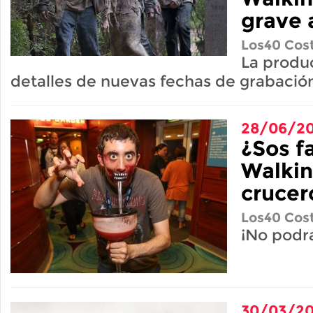
grave 
Los40 Cost
La produ
detalles de nuevas fechas de grabació
28/06/20
¿Sos f
Walkin
crucer
Los40 Cost
¡No podr
30/03/20