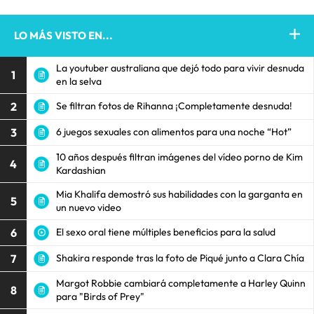
LO MÁS VISTO EN...
La youtuber australiana que dejó todo para vivir desnuda
1
en la selva
2
Se filtran fotos de Rihanna ¡Completamente desnuda!
3
6 juegos sexuales con alimentos para una noche “Hot”
10 años después filtran imágenes del vídeo porno de Kim
4
Kardashian
Mia Khalifa demostró sus habilidades con la garganta en
5
un nuevo video
6
El sexo oral tiene múltiples beneficios para la salud
7
Shakira responde tras la foto de Piqué junto a Clara Chía
Margot Robbie cambiará completamente a Harley Quinn
8
para "Birds of Prey"