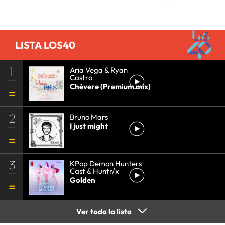
COMUNICACIÓN
•
PROGRAMA TELEVISIÓN
•
EMPRESAS
•
PROGRAMACIÓN
•
TELEVISIÓN
•
MEDIOS COMUNICACIÓN
•
ECONOMÍA
•
LISTA LOS40
COMUNICACIÓN
•
1
Aria Vega & Ryan
Castro
Chévere (Premium mix)
2
Bruno Mars
I just might
3
KPop Demon Hunters
Cast & Huntr/x
Golden
Ver toda la lista