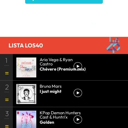
Comentarios
LISTA LOS40
1
Aria Vega & Ryan
Castro
Chévere (Premium mix)
2
Bruno Mars
I just might
3
KPop Demon Hunters
Cast & Huntr/x
Golden