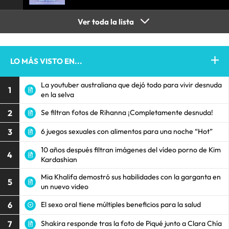
Ver toda la lista
LO MÁS VISTO EN...
La youtuber australiana que dejó todo para vivir desnuda
1
en la selva
2
Se filtran fotos de Rihanna ¡Completamente desnuda!
3
6 juegos sexuales con alimentos para una noche “Hot”
10 años después filtran imágenes del vídeo porno de Kim
4
Kardashian
Mia Khalifa demostró sus habilidades con la garganta en
5
un nuevo video
6
El sexo oral tiene múltiples beneficios para la salud
7
Shakira responde tras la foto de Piqué junto a Clara Chía