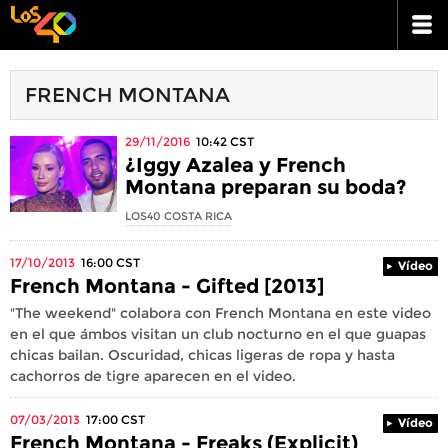
FRENCH MONTANA
29/11/2016
10:42
CST
¿Iggy Azalea y French
Montana preparan su boda?
LOS40 COSTA RICA
17/10/2013
16:00
CST
Vídeo
French Montana - Gifted [2013]
"The weekend" colabora con French Montana en este video
en el que ámbos visitan un club nocturno en el que guapas
chicas bailan. Oscuridad, chicas ligeras de ropa y hasta
cachorros de tigre aparecen en el video.
07/03/2013
17:00
CST
Vídeo
French Montana - Freaks (Explicit)