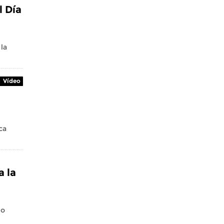
l Día
la
Vídeo
ca
a la
io