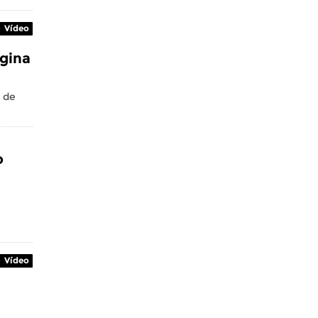
Vídeo
rgina
s de
o
l
Vídeo