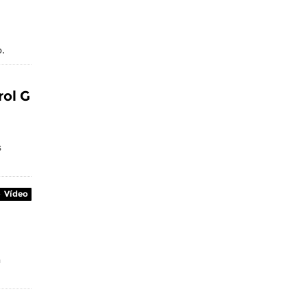
.
rol G
s
Vídeo
a
.