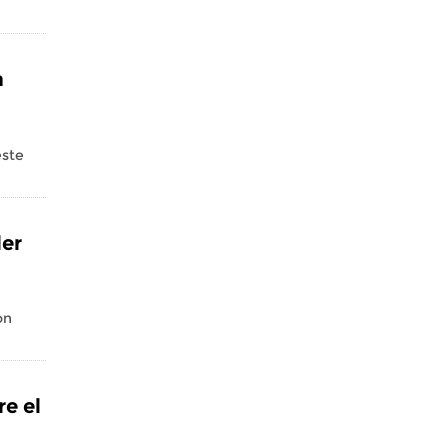
a
este
ler
on
e el