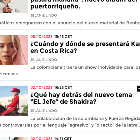
puertorriqueño.
JELANIE LINDO
náticos enloquecen con el anuncio del nuevo material de Benito
05/10/2023
15:45
CST
¿Cuándo y dónde se presentará Ka
en Costa Rica?
JELANIE LINDO
La colombiana traerá un show inolvidable para lo
ricenses.
02/10/2023
16:25
CST
¿Qué hay detrás del nuevo tema
“EL Jefe” de Shakira?
JELANIE LINDO
La colaboración de la colombiana y Fuerza Regid
 controversias por el lenguaje “agresivo” y “directo” de la letra”
02/10/2023
14:51
CST