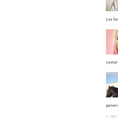
Los fa
costar
genera