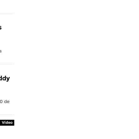
s
a
ddy
20 de
Vídeo