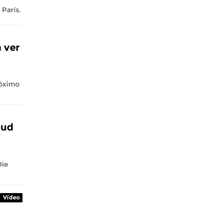
 París.
 ver
róximo
lud
Die
Vídeo