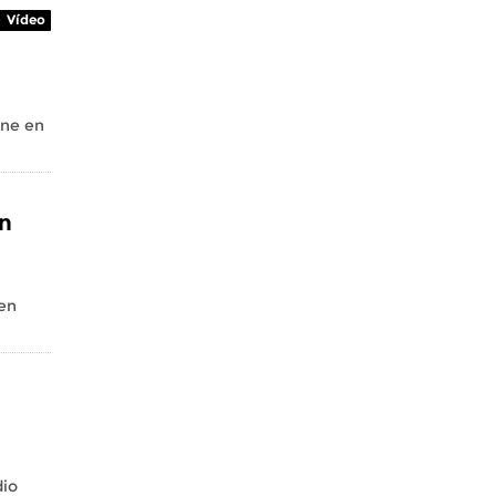
Vídeo
ine en
en
 en
dio