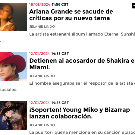
18/01/2024
11:56
CST
Ariana Grande se sacude de
críticas por su nuevo tema
JELANIE LINDO
La artista estrenará álbum llamado Eternal Sunsh
.
12/01/2024
14:55
CST
Detienen al acosardor de Shakira 
Miami.
JELANIE LINDO
El hombre aseguraba ser el "esposo" de la artista
sociales.
12/01/2024
14:55
CST
¡Soporten! Young Miko y Bizarrap
lanzan colaboración.
JELANIE LINDO
La puertorriqueña menciona en su canción episo