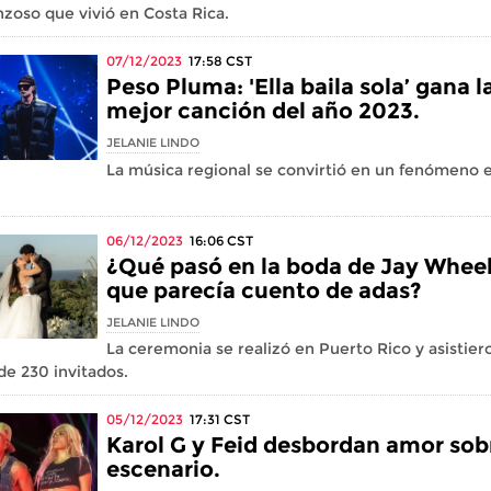
zoso que vivió en Costa Rica.
07/12/2023
17:58
CST
Peso Pluma: 'Ella baila sola’ gana l
mejor canción del año 2023.
JELANIE LINDO
La música regional se convirtió en un fenómeno 
06/12/2023
16:06
CST
¿Qué pasó en la boda de Jay Whee
que parecía cuento de adas?
JELANIE LINDO
La ceremonia se realizó en Puerto Rico y asistier
de 230 invitados.
05/12/2023
17:31
CST
Karol G y Feid desbordan amor sobr
escenario.