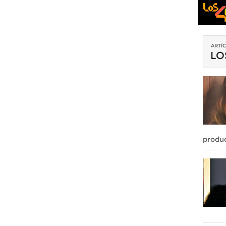
ARTÍ
LO
produc