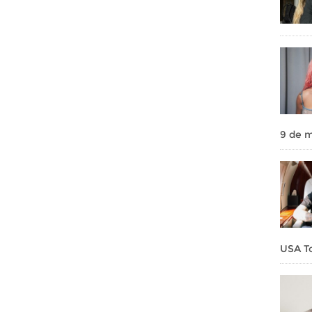
9 de m
USA To