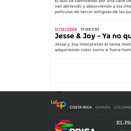
El duo va caminando por una calle lle
van abriendo y absorviendo a los int
películas de terror antiguas de las q
31/12/2006
17:00
CST
Jesse & Joy - Ya no q
Jesse y Joy interpretan el tema mie
adquiriendo color como si fuera hum
COSTA RICA
ESPAÑA
COLOMB