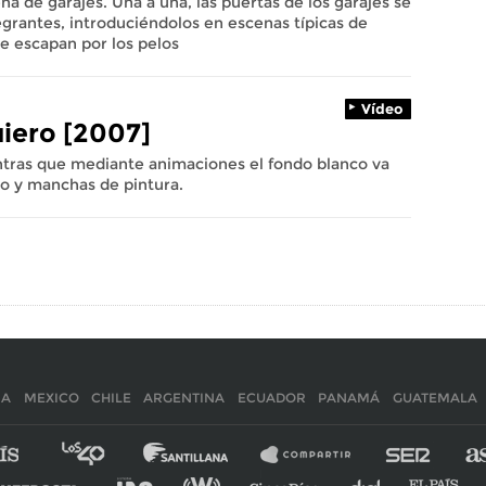
na de garajes. Una a una, las puertas de los garajes se
egrantes, introduciéndolos en escenas típicas de
ue escapan por los pelos
Vídeo
uiero [2007]
ntras que mediante animaciones el fondo blanco va
o y manchas de pintura.
IA
MEXICO
CHILE
ARGENTINA
ECUADOR
PANAMÁ
GUATEMALA