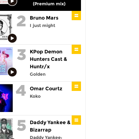
(Premium mix)
Bruno Mars
I just might
KPop Demon
Hunters Cast &
Huntr/x
Golden
Omar Courtz
Koko
Daddy Yankee &
Bizarrap
Daddy Yankee: