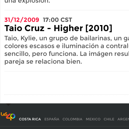
una explosión.
31/12/2009
17:00
CST
Taio Cruz - Higher [2010]
Taio, Kylie, un grupo de bailarinas, un g
colores escasos e iluminación a contral
sencillo, pero funciona. La imágen resu
pareja se relaciona bien.
COSTA RICA
ESPAÑA
COLOMBIA
MEXICO
CHILE
ARGE