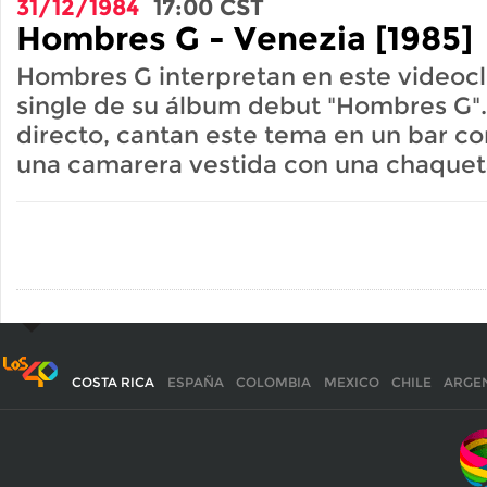
31/12/1984
17:00
CST
Hombres G - Venezia [1985]
Hombres G interpretan en este videocl
single de su álbum debut "Hombres G".
directo, cantan este tema en un bar co
una camarera vestida con una chaqueta
COSTA RICA
ESPAÑA
COLOMBIA
MEXICO
CHILE
ARGE