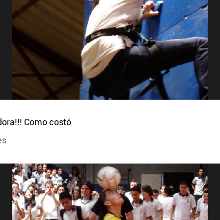
dora!!! Como costó
es