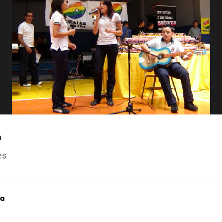
a
es
ca