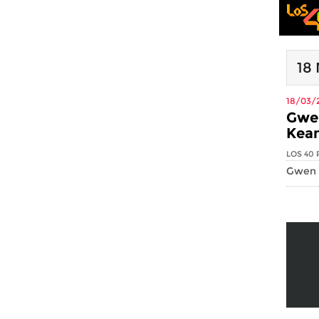
18
18/03/
Gwen
Kean
LOS 40 
Gwen S