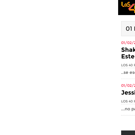
01
01/02/
Shak
Este
LOS 40 
..se e
01/02/
Jess
LOS 40 
...no 