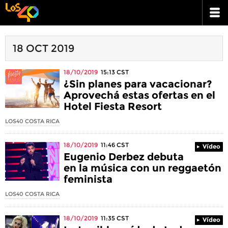
18 OCT 2019
18/10/2019
15:13
CST
¿Sin planes para vacacionar?
Aprovechá estas ofertas en el
Hotel Fiesta Resort
LOS40 COSTA RICA
18/10/2019
11:46
CST
Vídeo
Eugenio Derbez debuta
en la música con un reggaetón
feminista
LOS40 COSTA RICA
18/10/2019
11:35
CST
Vídeo