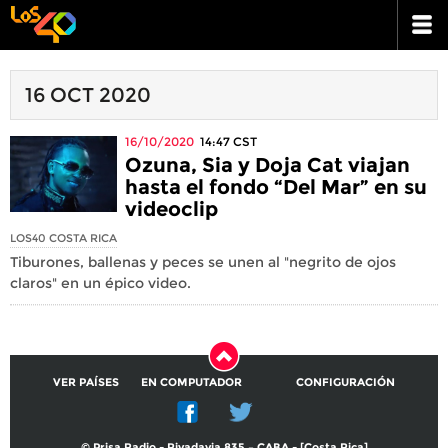
16 OCT 2020
16/10/2020
14:47
CST
Ozuna, Sia y Doja Cat viajan
hasta el fondo “Del Mar” en su
videoclip
LOS40 COSTA RICA
Tiburones, ballenas y peces se unen al "negrito de ojos
claros" en un épico video.
VER PAÍSES
EN COMPUTADOR
CONFIGURACIÓN
© Prisa Radio - Rivadavia 835 – CABA - [Costa Rica]