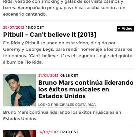
Rida, vestido con smoking y gafas de sol visita casinos y
bares. Acompañado por guapas chicas acaba subido a un
escenario cantando.
29/07/2013
16:00
CST
Vídeo
Pitbull - Can't believe it [2013]
Flo Rida y Pitbull se unen en este vídeo, dirigido por
Geremy y George Legs, para rendir homenaje a los traseros
femeninos. "Can't believe it" es el segundo single del quinto
álbum de Flo Rida.
21/01/2013
01:28
CST
Bruno Mars continúa liderando
los éxitos musicales en
Estados Unidos
LOS 40 PRINCIPALES COSTA RICA
Bruno Mars continúa liderando los éxitos musicales en
Estados Unidos
16/01/2013
02:01
CST