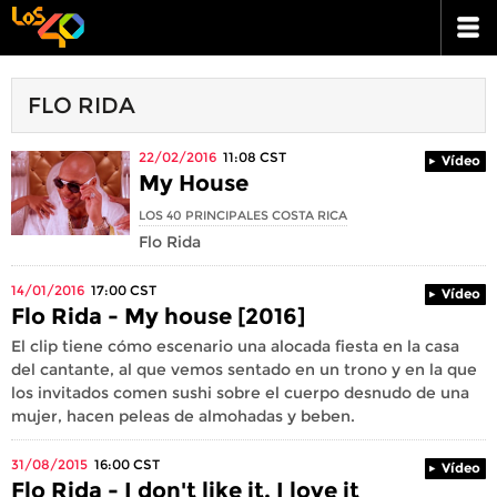
FLO RIDA
22/02/2016
11:08
CST
Vídeo
My House
LOS 40 PRINCIPALES COSTA RICA
Flo Rida
14/01/2016
17:00
CST
Vídeo
Flo Rida - My house [2016]
El clip tiene cómo escenario una alocada fiesta en la casa
del cantante, al que vemos sentado en un trono y en la que
los invitados comen sushi sobre el cuerpo desnudo de una
mujer, hacen peleas de almohadas y beben.
31/08/2015
16:00
CST
Vídeo
Flo Rida - I don't like it, I love it