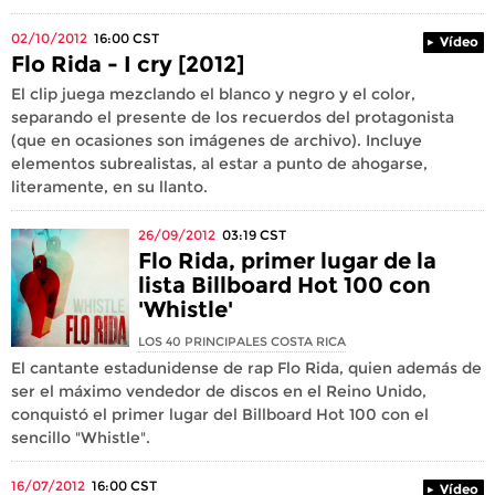
02/10/2012
16:00
CST
Vídeo
Flo Rida - I cry [2012]
El clip juega mezclando el blanco y negro y el color,
separando el presente de los recuerdos del protagonista
(que en ocasiones son imágenes de archivo). Incluye
elementos subrealistas, al estar a punto de ahogarse,
literamente, en su llanto.
26/09/2012
03:19
CST
Flo Rida, primer lugar de la
lista Billboard Hot 100 con
'Whistle'
LOS 40 PRINCIPALES COSTA RICA
El cantante estadunidense de rap Flo Rida, quien además de
ser el máximo vendedor de discos en el Reino Unido,
conquistó el primer lugar del Billboard Hot 100 con el
sencillo "Whistle".
16/07/2012
16:00
CST
Vídeo