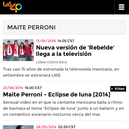
MAITE PERRONI
13/04/2018
14:05
CST
Nueva versión de 'Rebelde'
llega a la televisión
LOS40 COSTA RICA
Tras casi 15 años de estrenada la telenovela mexicana, en
setiembre se estrenará LIKE.
23/06/2014
16:00
CST
Vídeo
Maite Perroni - Eclipse de luna [2014]
Sensual video en el que la cantante mexicana baila a ritmo
de bachata el tema "Eclipse de luna" junto a un bailarín y en
un romántico escenario nocturno cerca del mar.
28/05/2014
02:59
CST