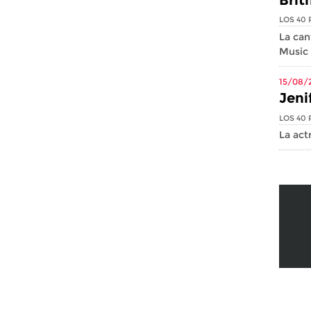
LOS 40 
La can
Music .
15/08/
Jeni
LOS 40 
La act