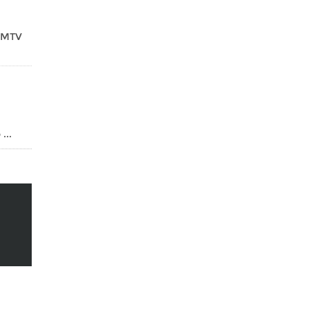
o MTV
...