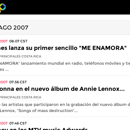
 AGO 2007
2007
08:07
CST
es lanza su primer sencillo "ME ENAMORA"
PRINCIPALES COSTA RICA
AMORA" lanzamiento mundial en radio, teléfonos móviles y ti
es ...
2007
07:56
CST
nna en el nuevo álbum de Annie Lennox...
PRINCIPALES COSTA RICA
 las artistas que participaron en la grabación del nuevo álbum 
Lennox, "Songs of mass destruction"...
2007
07:46
CST
ney en los MTV music Adwards...