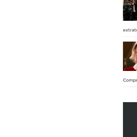
extrat
Compru