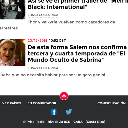
Así se ve el primer tráiler de "Men i
Black: International"
LOS40 COSTA RICA
Thor y Valkyrie vuelven como cazadores de
errestres
20/12/2018
10:52
CST
De esta forma Salem nos confirma 
tercera y cuarta temporada de "El
Mundo Oculto de Sabrina"
LOS40 COSTA RICA
eba que no necesita hablar para ser un gato genial
VER PAÍSES
EN COMPUTADOR
CONFIGURACIÓN
© Prisa Radio - Rivadavia 835 – CABA - [Costa Rica]