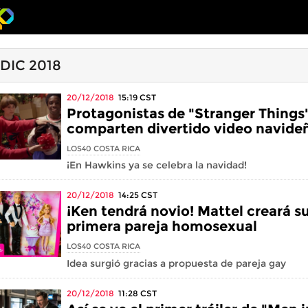
 DIC 2018
20/12/2018
15:19
CST
Protagonistas de "Stranger Things
comparten divertido video navide
LOS40 COSTA RICA
¡En Hawkins ya se celebra la navidad!
20/12/2018
14:25
CST
¡Ken tendrá novio! Mattel creará s
primera pareja homosexual
LOS40 COSTA RICA
Idea surgió gracias a propuesta de pareja gay
20/12/2018
11:28
CST