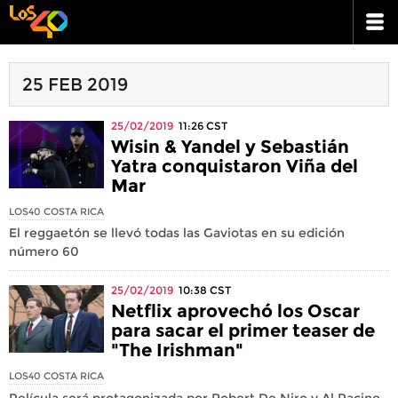
25 FEB 2019
25/02/2019
11:26
CST
Wisin & Yandel y Sebastián
Yatra conquistaron Viña del
Mar
LOS40 COSTA RICA
El reggaetón se llevó todas las Gaviotas en su edición
número 60
25/02/2019
10:38
CST
Netflix aprovechó los Oscar
para sacar el primer teaser de
"The Irishman"
LOS40 COSTA RICA
Película será protagonizada por Robert De Niro y Al Pacino