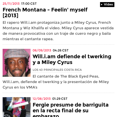
25/11/2013
17:00
CST
Vídeo
French Montana - Feelin' myself
[2013]
El rapero Will.i.am protagoniza junto a Miley Cyrus, French
Montana y Wiz Khalifa el video. Miley Cyrus aparece vestida
de manera provocatíva con un traje de cuero negro y baila
mientras el cantante rapea.
06/09/2013
04:26
CST
Will.i.am defiende el twerking
y a Miley Cyrus
LOS 40 PRINCIPALES COSTA RICA
El cantante de The Black Eyed Peas,
Will.i.am, defiende el twerking y la presentación de Miley
Cyrus en los VMA's
12/08/2013
01:29
CST
Fergie presume de barriguita
en la recta final de su
embarazo