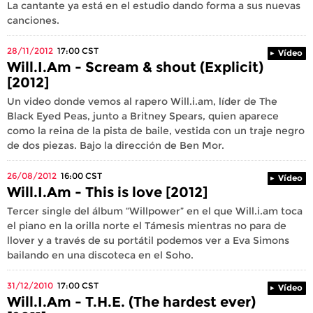
La cantante ya está en el estudio dando forma a sus nuevas
canciones.
28/11/2012
17:00
CST
Vídeo
Will.I.Am - Scream & shout (Explicit)
[2012]
Un video donde vemos al rapero Will.i.am, líder de The
Black Eyed Peas, junto a Britney Spears, quien aparece
como la reina de la pista de baile, vestida con un traje negro
de dos piezas. Bajo la dirección de Ben Mor.
26/08/2012
16:00
CST
Vídeo
Will.I.Am - This is love [2012]
Tercer single del álbum “Willpower” en el que Will.i.am toca
el piano en la orilla norte el Támesis mientras no para de
llover y a través de su portátil podemos ver a Eva Simons
bailando en una discoteca en el Soho.
31/12/2010
17:00
CST
Vídeo
Will.I.Am - T.H.E. (The hardest ever)