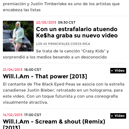
premiación y Justin Timberlake es uno de los artistas que
encabeza las listas
22/05/2013
09:30
CST
Con un estrafalario atuendo
Ke$ha graba su nuevo video
LOS 40 PRINCIPALES COSTA RICA
Se trata de la canción "Crazy Kids" y
sorprendió a los medios besando a un desconocido
21/04/2013
16:00
CST
Vídeo
Will.I.Am - That power [2013]
El cantante de The Black Eyed Peas se asocia con la estrella
canadiense Justin Bieber, retratado en un holograma, para
este video. Con un toque futurista y con una coreografía
visualmente atractiva.
14/02/2013
17:00
CST
Vídeo
Will.I.Am - Scream & shout (Remix)
[2013]