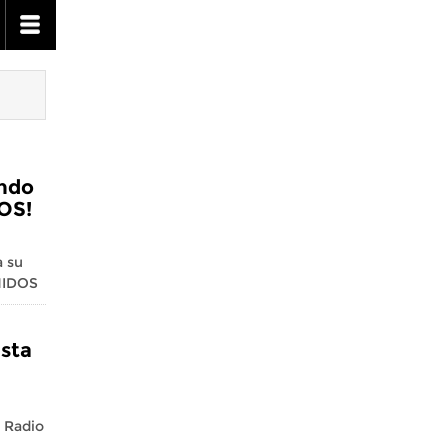
undo
OS!
 su
NIDOS
ista
e Radio