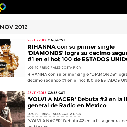
 NOV 2012
28/11/2012
03:09
CST
RIHANNA con su primer single
'DIAMONDS' logra su decimo seg
#1 en el hot 100 de ESTADOS UNID
LOS 40 PRINCIPALES COSTA RICA
RIHANNA con su primer single "DIAMONDS" logra
decimo segundo #1 en el hot 100 de ESTADOS U
28/11/2012
02:58
CST
'VOLVI A NACER' Debuta #2 en la l
general de Radio en Mexico
LOS 40 PRINCIPALES COSTA RICA
"VOLVI A NACER" Debuta #2 en la lista general d
en Mexico