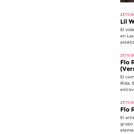
27/11/2
Lil 
El vid
en Las
estéti
27/11/2
Flo 
(Ver
El com
Rida. 
extrav
27/11/2
Flo R
El art
grupo 
elemen