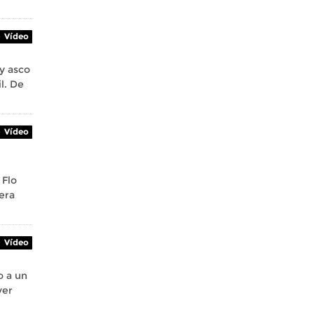
Vídeo
 y asco
l. De
Vídeo
 Flo
era
Vídeo
o a un
ver