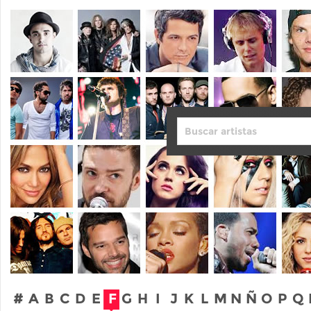
#
A
B
C
D
E
F
G
H
I
J
K
L
M
N
Ñ
O
P
Q