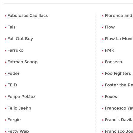
Fabulosos Cadillacs
Florence and
Fais
Flow
Fall Out Boy
Flow La Movi
Farruko
FMK
Fatman Scoop
Fonseca
Feder
Foo Fighters
FEID
Foster the P
Felipe Peláez
Foxes
Felix Jaehn
Francesco Ya
Fergie
Francis Davil
Fetty Wap
Francisco Jo