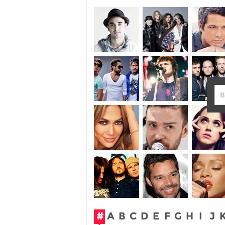
#
A
B
C
D
E
F
G
H
I
J