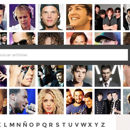
K
L
M
N
Ñ
O
P
Q
R
S
T
U
V
W
X
Y
Z