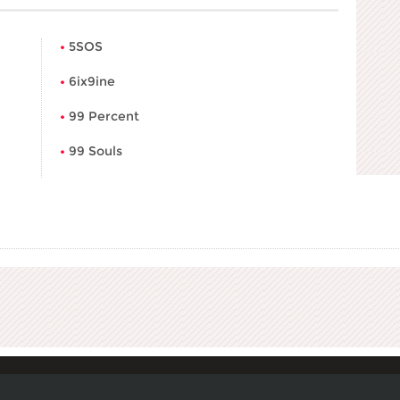
5SOS
6ix9ine
99 Percent
99 Souls