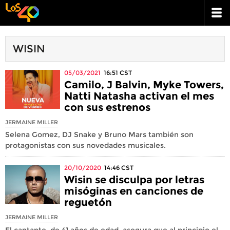
WISIN
05/03/2021
16:51
CST
Camilo, J Balvin, Myke Towers,
Natti Natasha activan el mes
con sus estrenos
JERMAINE MILLER
Selena Gomez, DJ Snake y Bruno Mars también son
protagonistas con sus novedades musicales.
20/10/2020
14:46
CST
Wisin se disculpa por letras
misóginas en canciones de
reguetón
JERMAINE MILLER
El cantante, de 41 años de edad, asegura que al principio el